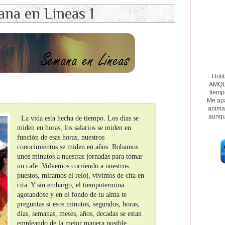
na en Lineas 1
Holi
AMQL.
tiemp
Me apa
animal
aunqu
La vida esta hecha de tiempo. Los dias se
miden en horas, los salarios se miden en
función de esas horas, nuestros
conocimientos se miden en años. Robamos
unos minutos a nuestras jornadas para tomar
un cafe. Volvemos corriendo a nuestros
puestos, miramos el reloj, vivimos de cita en
cita. Y sin embargo, el tiempotermina
agotandose y en el fondo de tu alma te
preguntas si esos minutos, segundos, horas,
dias, semanas, meses, años, decadas se estan
empleando de la mejor manera posible.