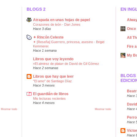
BLOGS 2
EN ING
Atrapada en unas hojas de papel
Alway
Corazones de león - Dan Jones
Once 
Hace 3 días
✦ Rincón Celeste
All T
✦ [Reseña] Guerrero, princesa, asesino - Brigid
Kemmerer.
Fire a
Hace 1 semana
My B
Libros que voy leyendo
«El almirez de plata» de David de Gil Gómez
Hace 2 semanas
BLOGS 
Libros que hay que leer
EDICIO
"El amo" de Santiago Díaz
Hace 3 meses
Beatr
El guardián de libros
Hace 
Mis lecturas recientes
Hace 4 meses
David
Hace 
Mostrar todo
Mostrar todo
Perro
Hace 
Victo
Hace 