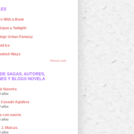
LES
s With a Book
Upon a Twilight!
hings Urban Fantasy
nd Ice
ookish Ways
Mostrar todo
DE SAGAS, AUTORES,
NES Y BLOGS NOVELA
iz Naveira
3 años
 Casado Aguilera
4 años
s con suerte.
5 años
r J. Maicas.
6 años