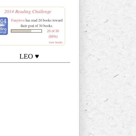
2014 Reading Challenge
Fanylove
has read 20 books toward
their goal of 30 books.
20 of 30
(66%)
view books
LEO ♥