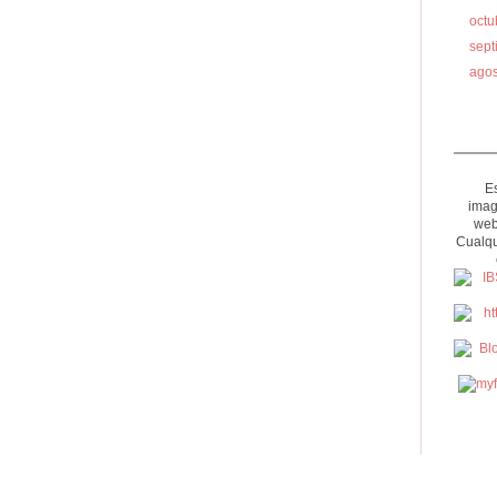
oct
sep
ago
Es
imag
web
Cualqu