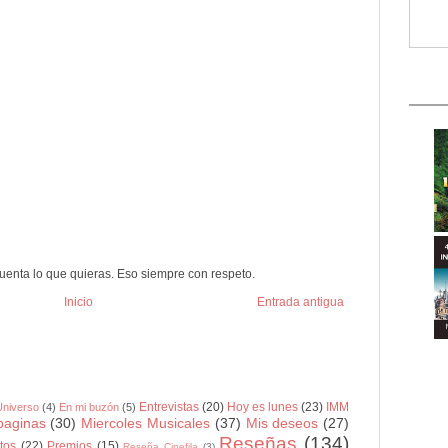
uenta lo que quieras. Eso siempre con respeto.
Inicio
Entrada antigua
Entrevistas
(20)
Hoy es lunes
(23)
IMM
 Universo
(4)
En mi buzón
(5)
paginas
(30)
Miercoles Musicales
(37)
Mis deseos
(27)
Reseñas
(134)
tos
(22)
Premios
(15)
Reseña Cinefila
(3)