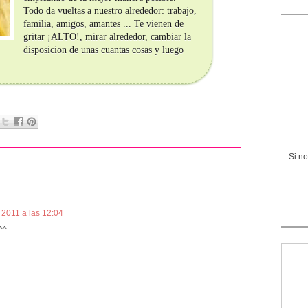
Todo da vueltas a nuestro alrededor: trabajo,
familia, amigos, amantes ... Te vienen de
gritar ¡ALTO!, mirar alrededor, cambiar la
disposicion de unas cuantas cosas y luego
Si n
 2011 a las 12:04
^^