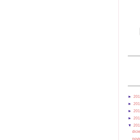
►
20
►
20
►
20
►
20
▼
20
dic
nov