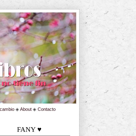
rcambio
◈
About
◈
Contacto
FANY ♥