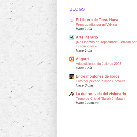
BLOGS
El Librero de Tetsu Hana
Preocupadita por mi Valkiria
Hace 1 día
Arte literario
¡Nos leemos en septiembre! Cerrado por
«vacaciones»
Hace 1 día
Asgard
Adquisiciones de Julio de 2026
Hace 1 día
Entre montones de libros
Foto por privado. Simon Chevrier
Hace 3 días
La duermevela del visionario
Trono de Cristal (Sarah J. Maas)
Hace 1 semana