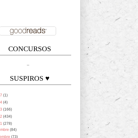
CONCURSOS
--
SUSPIROS ♥
17
(1)
14
(4)
13
(166)
12
(434)
11
(278)
iembre
(84)
iembre
(73)