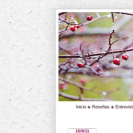
Inicio
◈
Reseñas
◈
Entrevis
16/9/11