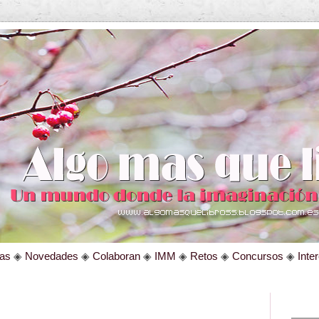
tas
◈
Novedades
◈
Colaboran
◈
IMM
◈
Retos
◈
Concursos
◈
Inte